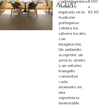
contemporánea,
8:00
AGUA?
creativa e
a
inspirada en la
10:30
tradición
portuguesa
celebra los
sabores locales
con
imaginación.
Un ambiente
acogedor, un
servicio atento
y un entorno
tranquilo
convierten
cada
momento en
una
experiencia
memorable.