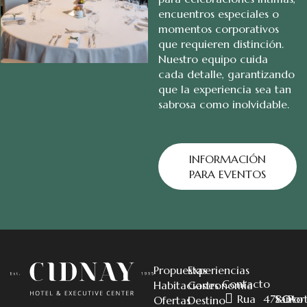
encuentros especiales o
momentos corporativos
que requieren distinción.
Nuestro equipo cuida
cada detalle, garantizando
que la experiencia sea tan
sabrosa como inolvidable.
INFORMACIÓN
PARA EVENTOS
Propuestas
Experiencias
Contacto
Habitaciones
Gastronomía
Rua
4780-
Santo
Por
Ofertas
Destino