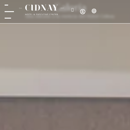
Galería
Una mirada a la esencia del Hotel Cidnay