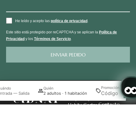
He leído y acepto las
política de privacidad
.
Este sitio está protegido por reCAPTCHA y se aplican la
Política de
Privacidad
y los
Términos de Servicio
.
ENVIAR PEDIDO
Promoción
uándo
Quién
Busca
ntrada — Salida
2 adultos · 1 habitación
Propuestas
Experiencias
Contacto
Habitaciones
Gastronomía
Rua
4780-
Santo
Por
Ofertas
Destino
Acceder / Registrarse
Gestiona tu reserva
,
,
,
Dr.
398
Tirso
Eventos
Galería
João
Gonçalves