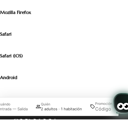
Mozilla Firefox
Safari
Safari (iOS)
Android
Promoción
uándo
Quién
Busca
ntrada — Salida
2 adultos · 1 habitación
Propuestas
Experiencias
Acceder / Registrarse
Gestiona tu reserva
Contacto