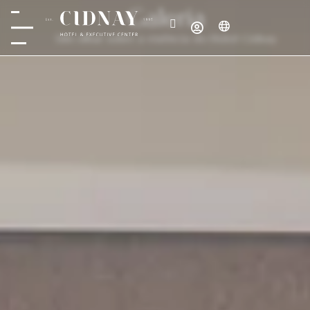
Galeria
Um olhar sobre a essência do Hotel Cidnay