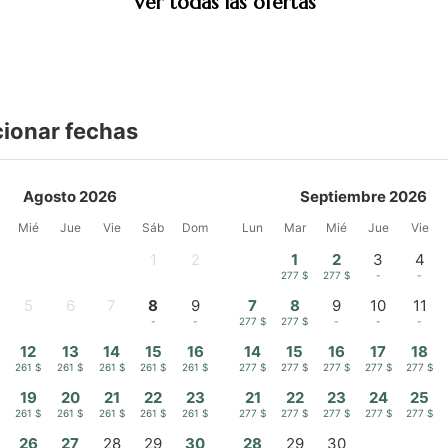
Ver todas las ofertas
cionar fechas
Agosto 2026
Septiembre 2026
Mié
Jue
Vie
Sáb
Dom
Lun
Mar
Mié
Jue
Vie
1
2
1
2
3
4
-
-
277 $
277 $
-
-
5
6
7
8
9
7
8
9
10
11
-
-
-
-
-
277 $
277 $
-
-
-
12
13
14
15
16
14
15
16
17
18
261 $
261 $
261 $
261 $
261 $
277 $
277 $
277 $
277 $
277 $
19
20
21
22
23
21
22
23
24
25
261 $
261 $
261 $
261 $
261 $
277 $
277 $
277 $
277 $
277 $
26
27
28
29
30
28
29
30