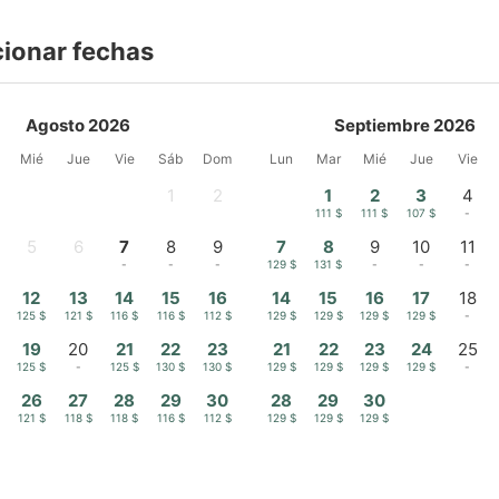
cionar fechas
Agosto 2026
Septiembre 2026
Mié
Jue
Vie
Sáb
Dom
Lun
Mar
Mié
Jue
Vie
1
2
1
2
3
4
-
-
111 $
111 $
107 $
-
5
6
7
8
9
7
8
9
10
11
-
-
-
-
-
129 $
131 $
-
-
-
12
13
14
15
16
14
15
16
17
18
125 $
121 $
116 $
116 $
112 $
129 $
129 $
129 $
129 $
-
19
20
21
22
23
21
22
23
24
25
125 $
-
125 $
130 $
130 $
129 $
129 $
129 $
129 $
-
26
27
28
29
30
28
29
30
121 $
118 $
118 $
116 $
112 $
129 $
129 $
129 $