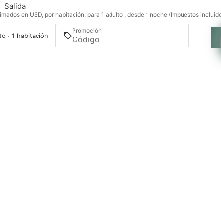
—
Salida
imados en USD, por habitación, para 1 adulto , desde 1 noche (Impuestos incluid
Promoción
to · 1 habitación
Acceder / Registrarse
Gestiona tu reserva
Propuestas
Experiencias
Contacto
Habitaciones
Gastronomía
Rua
,
4780-
,
Santo
,
Por
Ofertas
Destino
Dr.
398
Tirso
Eventos
Galería
João
Gonçalves
Llam
+351
a
252
la
859
red
300
fija