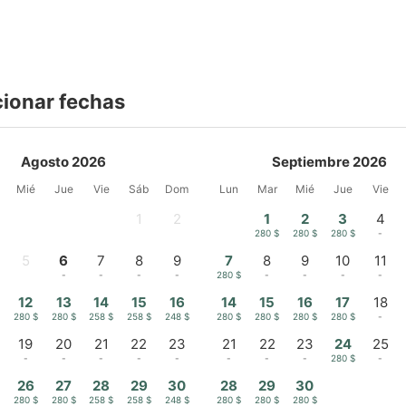
cionar fechas
Agosto 2026
Septiembre 2026
Mié
Jue
Vie
Sáb
Dom
Lun
Mar
Mié
Jue
Vie
1
2
1
2
3
4
-
-
280 $
280 $
280 $
-
5
6
7
8
9
7
8
9
10
11
-
-
-
-
-
280 $
-
-
-
-
12
13
14
15
16
14
15
16
17
18
$
280 $
280 $
258 $
258 $
248 $
280 $
280 $
280 $
280 $
-
19
20
21
22
23
21
22
23
24
25
-
-
-
-
-
-
-
-
280 $
-
26
27
28
29
30
28
29
30
$
280 $
280 $
258 $
258 $
248 $
280 $
280 $
280 $