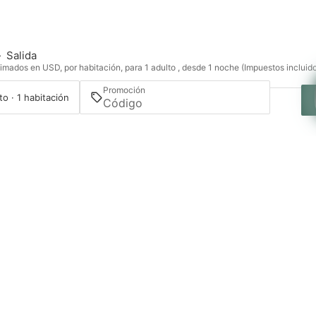
—
Salida
imados en USD, por habitación, para 1 adulto , desde 1 noche (Impuestos incluid
Promoción
to · 1 habitación
Acceder / Registrarse
Gestiona tu reserva
Propuestas
Experiencias
Contacto
Habitaciones
Gastronomía
Rua
,
4780-
,
Santo
,
Por
Ofertas
Destino
Dr.
398
Tirso
Eventos
Galería
João
Gonçalves
Llam
+351
a