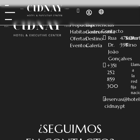
Propuestas
Experiencias
Contacto
Habitaciones
Gastronomía
Rua
4780-
Santo
Por
Ofertas
Destino
,
,
,
Dr.
398
Tirso
Eventos
Galería
João
Gonçalves
Llam
+351
a
252
la
859
red
300
fija
naci
reservas@hotel
cidnay.pt
¿SEGUIMOS