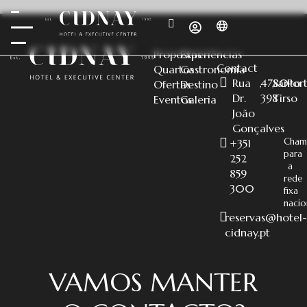
Propostas
Experiências
Contact
Quartos
Gastronomia
Rua
,
4780-
,
Santo
,
Por
Ofertas
Destino
Dr.
398
Tirso
Eventos
Galeria
João
Gonçalves
Cham
+351
para
252
a
859
rede
300
fixa
nacio
reservas@hotel-
cidnay.pt
VAMOS MANTER