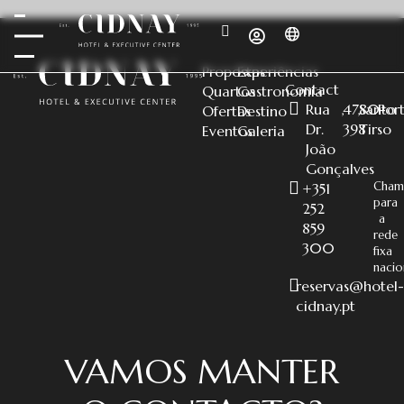
Propostas
Experiências
Contact
Quartos
Gastronomia
Rua
,
4780-
,
Santo
,
Por
Ofertas
Destino
Dr.
398
Tirso
Eventos
Galeria
João
Gonçalves
Cham
+351
para
252
a
859
rede
300
fixa
nacio
reservas@hotel-
cidnay.pt
VAMOS MANTER